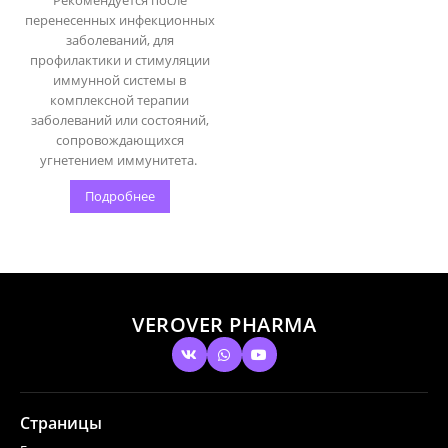
Рекомендуется после
перенесенных инфекционных
заболеваний, для
профилактики и стимуляции
иммунной системы в
комплексной терапии
заболеваний или состояний,
сопровождающихся
угнетением иммунитета.
Подробнее
VEROVER PHARMA
Страницы