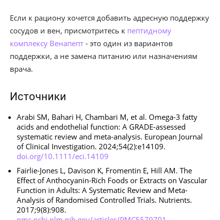
Если к рациону хочется добавить адресную поддержку
сосудов и вен, присмотритесь к
пептидному
комплексу Венапепт
- это один из вариантов
поддержки, а не замена питанию или назначениям
врача.
Источники
Arabi SM, Bahari H, Chambari M, et al. Omega-3 fatty
acids and endothelial function: A GRADE-assessed
systematic review and meta-analysis. European Journal
of Clinical Investigation. 2024;54(2):e14109.
doi.org/10.1111/eci.14109
Fairlie-Jones L, Davison K, Fromentin E, Hill AM. The
Effect of Anthocyanin-Rich Foods or Extracts on Vascular
Function in Adults: A Systematic Review and Meta-
Analysis of Randomised Controlled Trials. Nutrients.
2017;9(8):908.
pmc.ncbi.nlm.nih.gov/articles/PMC5579701