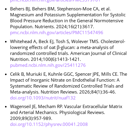
Behers BJ, Behers BM, Stephenson-Moe CA, et al.
Magnesium and Potassium Supplementation for Systolic
Blood Pressure Reduction in the General Normotensive
Population. Nutrients. 2024;16(21):3617.
pmc.ncbi.nlm.nih.gov/articles/PMC11547496
Whitehead A, Beck EJ, Tosh S, Wolever TMS. Cholesterol-
lowering effects of oat β-glucan: a meta-analysis of
randomized controlled trials. American Journal of Clinical
Nutrition. 2014;100(6):1413-1421.
pubmed.ncbi.nlm.nih.gov/25411276
Celik B, Muriuki E, Kuhnle GGC, Spencer JPE, Mills CE. The
Impact of Inorganic Nitrate on Endothelial Function: A
Systematic Review of Randomized Controlled Trials and
Meta-analysis. Nutrition Reviews. 2026;84(1):36-46.
doi.org/10.1093/nutrit/nuaf132
Wagenseil JE, Mecham RP. Vascular Extracellular Matrix
and Arterial Mechanics. Physiological Reviews.
2009;89(3):957-989.
doi.org/10.1152/physrev.00041.2008