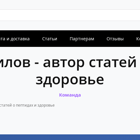
та и доставка
Статьи
Партнерам
Отзывы
К
Новости
Новост
arma
История бренда IPH
Конференция «Ли
ов - автор статей
фундамент
исследований к 
технолог
здоровье
Команда
статей о пептидах и здоровье
Новости
Новост
arma
История бренда IPH
Конференция «Ли
фундамент
исследований к 
технолог