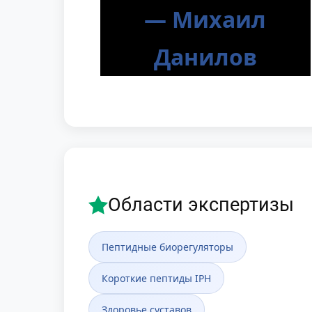
— Михаил
Данилов
Области экспертизы
Пептидные биорегуляторы
Короткие пептиды IPH
Здоровье суставов