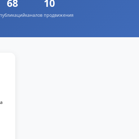
68
10
публикаций
каналов продвижения
а