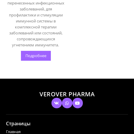
перенесенных инфекционных
заболеваний, для
профилактики и стимуляции
иммунной системы в
комплексной терапии
заболеваний или состояний,
сопровождающихся
угнетением иммунитета.
Подробнее
VEROVER PHARMA
Страницы
Главная