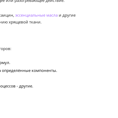
ее или разогревающее действие.
саицин,
эссенциальные масла
и другие
ению хрящевой ткани.
торов:
рмул.
а определённые компоненты.
цессов - другие.