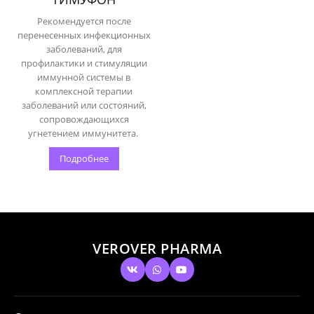
Рекомендуется после
перенесенных инфекционных
заболеваний, для
профилактики и стимуляции
иммунной системы в
комплексной терапии
заболеваний или состояний,
сопровождающихся
угнетением иммунитета.
Подробнее
VEROVER PHARMA