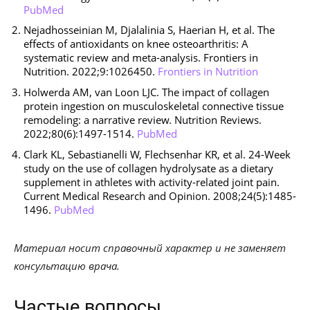
PubMed
Nejadhosseinian M, Djalalinia S, Haerian H, et al. The
effects of antioxidants on knee osteoarthritis: A
systematic review and meta-analysis. Frontiers in
Nutrition. 2022;9:1026450.
Frontiers in Nutrition
Holwerda AM, van Loon LJC. The impact of collagen
protein ingestion on musculoskeletal connective tissue
remodeling: a narrative review. Nutrition Reviews.
2022;80(6):1497-1514.
PubMed
Clark KL, Sebastianelli W, Flechsenhar KR, et al. 24-Week
study on the use of collagen hydrolysate as a dietary
supplement in athletes with activity-related joint pain.
Current Medical Research and Opinion. 2008;24(5):1485-
1496.
PubMed
Материал носит справочный характер и не заменяет
консультацию врача.
Частые вопросы