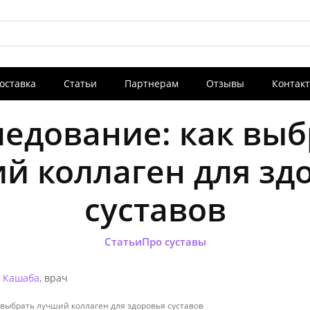
оставка
Статьи
Партнерам
Отзывы
Контак
Новости
Ново
a
История бренда IPH
Конференция «
ледование: как выб
фундаментальны
к медицинским
й коллаген для зд
суставов
Новости
Ново
Статьи
Про суставы
a
История бренда IPH
Конференция «
фундаментальны
к медицинским
 Кашаба
, врач
 выбрать лучший коллаген для здоровья суставов