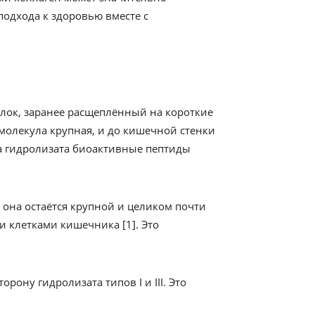
подхода к здоровью вместе с
белок, заранее расщеплённый на короткие
молекула крупная, и до кишечной стенки
а гидролизата биоактивные пептиды
 она остаётся крупной и целиком почти
и клетками кишечника [1]. Это
орону гидролизата типов I и III. Это