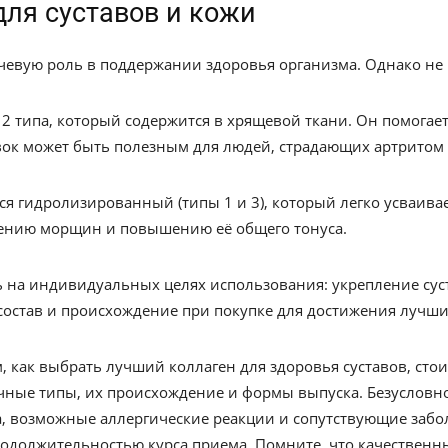
для суставов и кожи
чевую роль в поддержании здоровья организма. Однако не
 2 типа, который содержится в хрящевой ткани. Он помогае
к может быть полезным для людей, страдающих артритом 
 гидролизированный (типы 1 и 3), который легко усваивае
ению морщин и повышению её общего тонуса.
ь на индивидуальных целях использования: укрепление су
остав и происхождение при покупке для достижения лучши
, как выбрать лучший коллаген для здоровья суставов, сто
чные типы, их происхождение и формы выпуска. Безусловн
 возможные аллергические реакции и сопутствующие забол
родолжительностью курса приема. Помните, что качественн