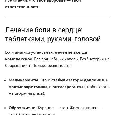
понимания, что
твоё здоровье — твоя
ответственность
.
Лечение боли в сердце:
таблетками, руками, головой
Если диагноз установлен,
лечение всегда
комплексное
. Без волшебных капель. Без "натёрки из
боярышника". Только реальность:
Медикаменты.
Это и
стабилизаторы давления
, и
противоаритмики
, и
антиагреганты
(чтобы кровь
не сворачивалась).
Образ жизни.
Курение — стоп. Жирная пища —
стоп. Стресс — минимум.