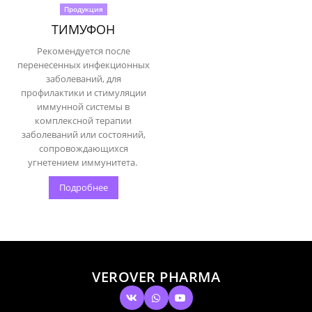
Продукция
ТИМУФОН
Рекомендуется после
перенесенных инфекционных
заболеваний, для
профилактики и стимуляции
иммунной системы в
комплексной терапии
заболеваний или состояний,
сопровождающихся
угнетением иммунитета.
Подробнее
VEROVER PHARMA