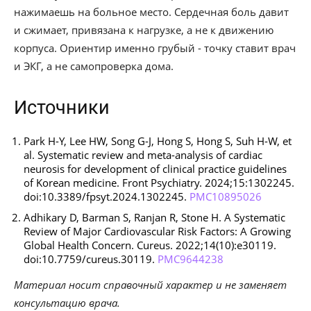
нажимаешь на больное место. Сердечная боль давит
и сжимает, привязана к нагрузке, а не к движению
корпуса. Ориентир именно грубый - точку ставит врач
и ЭКГ, а не самопроверка дома.
Источники
Park H-Y, Lee HW, Song G-J, Hong S, Hong S, Suh H-W, et
al. Systematic review and meta-analysis of cardiac
neurosis for development of clinical practice guidelines
of Korean medicine. Front Psychiatry. 2024;15:1302245.
doi:10.3389/fpsyt.2024.1302245.
PMC10895026
Adhikary D, Barman S, Ranjan R, Stone H. A Systematic
Review of Major Cardiovascular Risk Factors: A Growing
Global Health Concern. Cureus. 2022;14(10):e30119.
doi:10.7759/cureus.30119.
PMC9644238
Материал носит справочный характер и не заменяет
консультацию врача.