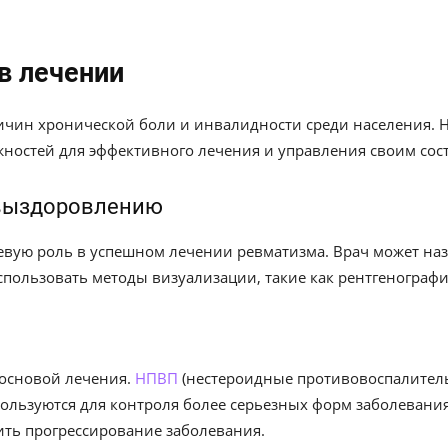
в лечении
ричин хронической боли и инвалидности среди населения. 
жностей для эффективного лечения и управления своим сос
 выздоровлению
евую роль в успешном лечении ревматизма. Врач может на
спользовать методы визуализации, такие как рентгенографи
 основой лечения.
НПВП
(нестероидные противовоспалитель
пользуются для контроля более серьезных форм заболевани
ть прогрессирование заболевания.