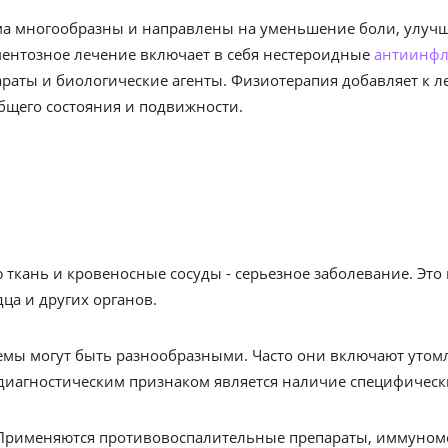
а многообразны и направлены на уменьшение боли, улучш
ентозное лечение включает в себя нестероидные
антиинфл
араты и биологические агенты. Физиотерапия добавляет к 
бщего состояния и подвижности.
кань и кровеносные сосуды - серьезное заболевание. Это 
ца и других органов.
емы могут быть разнообразными. Часто они включают утомл
иагностическим признаком является наличие специфически
 Применяются противовоспалительные препараты, иммуном