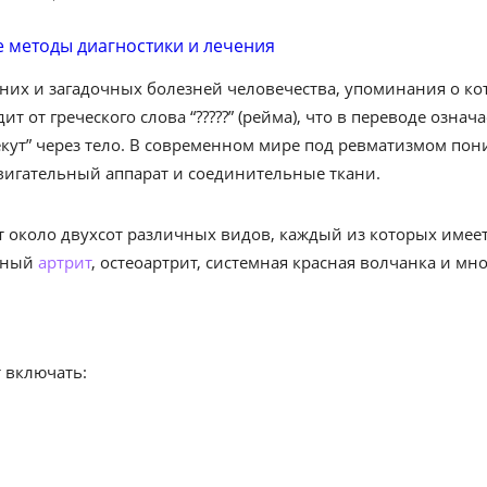
вних и загадочных болезней человечества, упоминания о к
 от греческого слова “?????” (рейма), что в переводе означа
ут” через тело. В современном мире под ревматизмом пон
игательный аппарат и соединительные ткани.
 около двухсот различных видов, каждый из которых имее
дный
артрит
, остеоартрит, системная красная волчанка и мно
 включать: