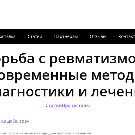
оставка
Статьи
Партнерам
Отзывы
Контак
Новости
Ново
a
История бренда IPH
Конференция «
рьба с ревматизм
фундаментальны
к медицинским
овременные мето
иагностики и лечен
Новости
Ново
Статьи
Про суставы
a
История бренда IPH
Конференция «
фундаментальны
к медицинским
 Кашаба
, врач
змом: современные методы диагностики и лечения